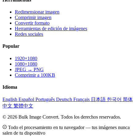
Redimensionar imagen
Comprimir imagen
Convertir formato
Herramientas de edición de imágenes
Redes sociales
Popular
1920×1080
1080×1080
JPEG → PNG
Comprimir a 100KB
Idioma
English
Español
Português
Deutsch
Français
日本語
한국어
简体
中文
繁體中文
© 2026 Bulk Image Convert. Todos los derechos reservados.
Todo el procesamiento en tu navegador — tus imágenes nunca
salen de tu dispositivo