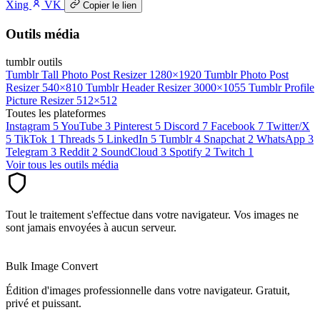
Xing
VK
Copier le lien
Outils média
tumblr outils
Tumblr Tall Photo Post Resizer
1280×1920
Tumblr Photo Post
Resizer
540×810
Tumblr Header Resizer
3000×1055
Tumblr Profile
Picture Resizer
512×512
Toutes les plateformes
Instagram
5
YouTube
3
Pinterest
5
Discord
7
Facebook
7
Twitter/X
5
TikTok
1
Threads
5
LinkedIn
5
Tumblr
4
Snapchat
2
WhatsApp
3
Telegram
3
Reddit
2
SoundCloud
3
Spotify
2
Twitch
1
Voir tous les outils média
Tout le traitement s'effectue dans votre navigateur. Vos images ne
sont jamais envoyées à aucun serveur.
Bulk Image Convert
Édition d'images professionnelle dans votre navigateur. Gratuit,
privé et puissant.