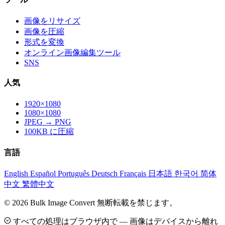
画像をリサイズ
画像を圧縮
形式を変換
オンライン画像編集ツール
SNS
人気
1920×1080
1080×1080
JPEG → PNG
100KB に圧縮
言語
English
Español
Português
Deutsch
Français
日本語
한국어
简体
中文
繁體中文
© 2026 Bulk Image Convert 無断転載を禁じます。
すべての処理はブラウザ内で — 画像はデバイスから離れ