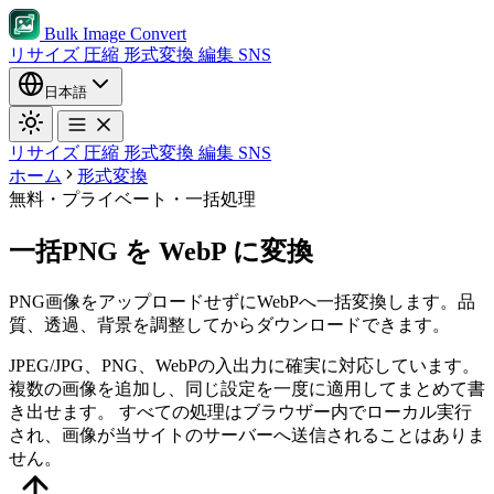
Bulk Image Convert
リサイズ
圧縮
形式変換
編集
SNS
日本語
リサイズ
圧縮
形式変換
編集
SNS
ホーム
形式変換
無料・プライベート・一括処理
一括PNG を WebP に変換
PNG画像をアップロードせずにWebPへ一括変換します。品
質、透過、背景を調整してからダウンロードできます。
JPEG/JPG、PNG、WebPの入出力に確実に対応しています。
複数の画像を追加し、同じ設定を一度に適用してまとめて書
き出せます。
すべての処理はブラウザー内でローカル実行
され、画像が当サイトのサーバーへ送信されることはありま
せん。