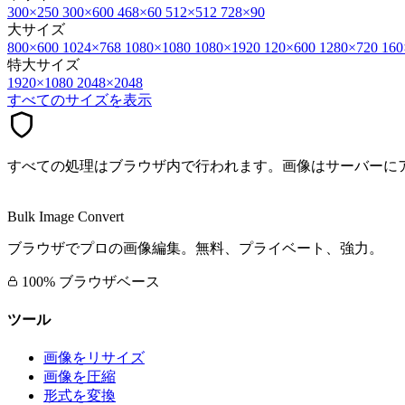
300×250
300×600
468×60
512×512
728×90
大サイズ
800×600
1024×768
1080×1080
1080×1920
120×600
1280×720
160
特大サイズ
1920×1080
2048×2048
すべてのサイズを表示
すべての処理はブラウザ内で行われます。画像はサーバーに
Bulk Image Convert
ブラウザでプロの画像編集。無料、プライベート、強力。
100% ブラウザベース
ツール
画像をリサイズ
画像を圧縮
形式を変換