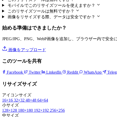
モバイルでこのリサイズツールを使えますか？
このリサイズツールは無料ですか？
画像をリサイズする際、データは安全ですか？
始める準備はできましたか？
JPEG/JPG、PNG、WebP画像を追加し、ブラウザー内で安
画像をアップロード
このツールを共有
Facebook
Twitter
LinkedIn
Reddit
WhatsApp
Tele
リサイズサイズ
アイコンサイズ
16×16
32×32
48×48
64×64
小サイズ
128×128
180×180
192×192
256×256
中サイズ