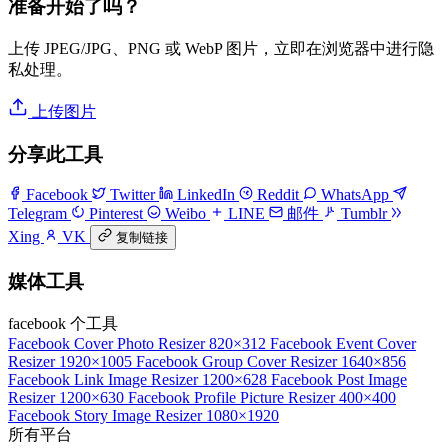
准备开始了吗？
上传 JPEG/JPG、PNG 或 WebP 图片，立即在浏览器中进行隐
私处理。
上传图片
分享此工具
Facebook
Twitter
LinkedIn
Reddit
WhatsApp
Telegram
Pinterest
Weibo
LINE
邮件
Tumblr
Xing
VK
复制链接
媒体工具
facebook 个工具
Facebook Cover Photo Resizer
820×312
Facebook Event Cover
Resizer
1920×1005
Facebook Group Cover Resizer
1640×856
Facebook Link Image Resizer
1200×628
Facebook Post Image
Resizer
1200×630
Facebook Profile Picture Resizer
400×400
Facebook Story Image Resizer
1080×1920
所有平台