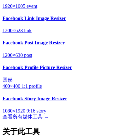
1920×1005
event
Facebook Link Image Resizer
1200×628
link
Facebook Post Image Resizer
1200×630
post
Facebook Profile Picture Resizer
圆形
400×400
1:1
profile
Facebook Story Image Resizer
1080×1920
9:16
story
查看所有媒体工具 →
关于此工具