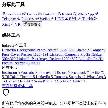
分享此工具
Facebook
Twitter
LinkedIn
Reddit
WhatsApp
Telegram
Pinterest
Weibo
LINE
邮件
Tumblr
Xing
VK
复制链接
媒体工具
linkedin 个工具
LinkedIn Background Photo Resizer
1584×396
LinkedIn Company
Page Cover Resizer
1128×191
LinkedIn Company Profile Resizer
300×300
LinkedIn Post Image Resizer
1200×627
LinkedIn Profile
Picture Resizer
400×400
所有平台
Instagram
5
YouTube
3
Pinterest
5
Discord
7
Facebook
7
Twitter/X
5
TikTok
1
Threads
5
LinkedIn
5
Tumblr
4
Snapchat
2
WhatsApp
3
Telegram
3
Reddit
2
SoundCloud
3
Spotify
2
Twitch
1
查看所有媒体工具
所有处理均在您的浏览器中完成。您的图片不会被上传到任何