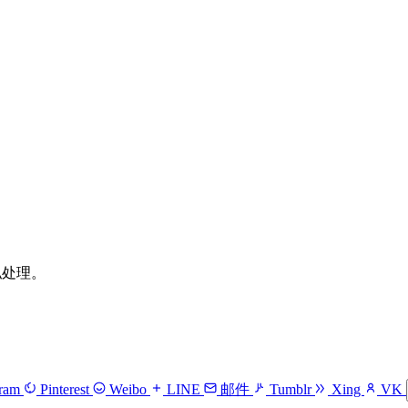
隐私处理。
gram
Pinterest
Weibo
LINE
邮件
Tumblr
Xing
VK