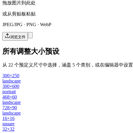
拖放图片到此处
或从剪贴板粘贴
JPEG/JPG · PNG · WebP
浏览文件
所有调整大小预设
从 22 个预定义尺寸中选择，涵盖 5 个类别，或在编辑器中设
300×250
landscape
300×600
portrait
468×60
landscape
728×90
landscape
16×16
square
32×32