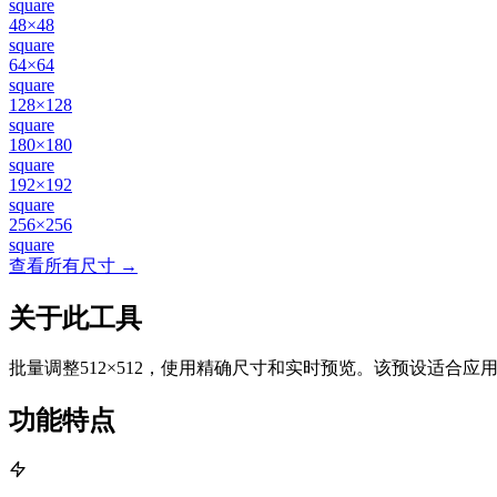
square
48×48
square
64×64
square
128×128
square
180×180
square
192×192
square
256×256
square
查看所有尺寸 →
关于此工具
批量调整512×512，使用精确尺寸和实时预览。该预设适合
功能特点