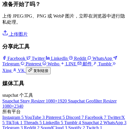
准备开始了吗？
上传 JPEG/JPG、PNG 或 WebP 图片，立即在浏览器中进行隐
私处理。
上传图片
分享此工具
Facebook
Twitter
LinkedIn
Reddit
WhatsApp
Telegram
Pinterest
Weibo
LINE
邮件
Tumblr
Xing
VK
复制链接
媒体工具
snapchat 个工具
Snapchat Story Resizer
1080×1920
Snapchat Geofilter Resizer
1080×2340
所有平台
Instagram
5
YouTube
3
Pinterest
5
Discord
7
Facebook
7
Twitter/X
5
TikTok
1
Threads
5
LinkedIn
5
Tumblr
4
Snapchat
2
WhatsApp
3
Telegram
3
Reddit
2
SoundCloud
3
Spotify
2
Twitch
1