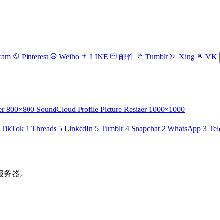
gram
Pinterest
Weibo
LINE
邮件
Tumblr
Xing
VK
er
800×800
SoundCloud Profile Picture Resizer
1000×1000
TikTok
1
Threads
5
LinkedIn
5
Tumblr
4
Snapchat
2
WhatsApp
3
Tel
服务器。