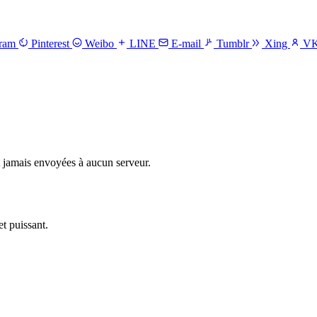
gram
Pinterest
Weibo
LINE
E-mail
Tumblr
Xing
V
t jamais envoyées à aucun serveur.
et puissant.