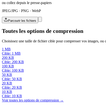
ou collez depuis le presse-papiers
JPEG/JPG · PNG · WebP
Parcourir les fichiers
Toutes les options de compression
Choisissez une taille de fichier cible pour compresser vos images, ou dé
1 MB
Cible: 1 MB
200 KB
Cible: 200 KB
100 KB
Cible: 100 KB
50 KB
Cible: 50 KB
20 KB
Cible: 20 KB
10 KB
Cible: 10 KB
Voir toutes les options de compression →