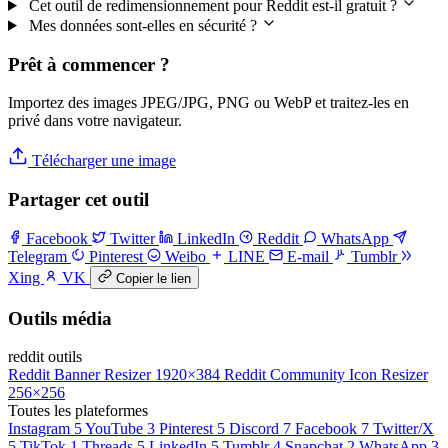
Cet outil de redimensionnement pour Reddit est-il gratuit ?
Mes données sont-elles en sécurité ?
Prêt à commencer ?
Importez des images JPEG/JPG, PNG ou WebP et traitez-les en
privé dans votre navigateur.
Télécharger une image
Partager cet outil
Facebook
Twitter
LinkedIn
Reddit
WhatsApp
Telegram
Pinterest
Weibo
LINE
E-mail
Tumblr
Xing
VK
Copier le lien
Outils média
reddit outils
Reddit Banner Resizer
1920×384
Reddit Community Icon Resizer
256×256
Toutes les plateformes
Instagram
5
YouTube
3
Pinterest
5
Discord
7
Facebook
7
Twitter/X
5
TikTok
1
Threads
5
LinkedIn
5
Tumblr
4
Snapchat
2
WhatsApp
3