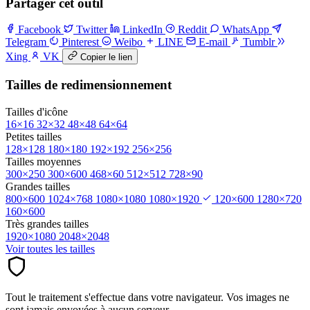
Partager cet outil
Facebook
Twitter
LinkedIn
Reddit
WhatsApp
Telegram
Pinterest
Weibo
LINE
E-mail
Tumblr
Xing
VK
Copier le lien
Tailles de redimensionnement
Tailles d'icône
16×16
32×32
48×48
64×64
Petites tailles
128×128
180×180
192×192
256×256
Tailles moyennes
300×250
300×600
468×60
512×512
728×90
Grandes tailles
800×600
1024×768
1080×1080
1080×1920
120×600
1280×720
160×600
Très grandes tailles
1920×1080
2048×2048
Voir toutes les tailles
Tout le traitement s'effectue dans votre navigateur. Vos images ne
sont jamais envoyées à aucun serveur.