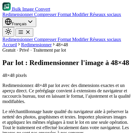
Bulk Image Convert
Redimensionner
Compresser
Format
Modifier
Réseaux sociaux
Français
Redimensionner
Compresser
Format
Modifier
Réseaux sociaux
Accueil
Redimensionner
48×48
Gratuit · Privé · Traitement par lot
Par lot : Redimensionner l'image à 48×48
48×48 pixels
Redimensionnez 48×48 par lot avec des dimensions exactes et un
aperçu direct. Ce préréglage convient à extensions de navigateur et
raccourcis bureau, tout en laissant le format, l’ajustement et la qualité
modifiables.
Le rééchantillonnage haute qualité du navigateur aide à préserver la
netteté des photos, graphismes et textes.
Importez plusieurs images
et appliquez les mêmes réglages à tout le lot en une seule opération.
Tout le traitement est effectué localement dans votre navigateur. Les
images ne sont pas envoyées à nos serveurs.