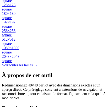
square
128×128
square
180×180
square
192×192
square
256×256
square
512×512
square
1080×1080
square
2048×2048
square
Voir toutes les tailles →
À propos de cet outil
Redimensionnez 48×48 par lot avec des dimensions exactes et un
aperçu direct. Ce préréglage convient à extensions de navigateur et
raccourcis bureau, tout en laissant le format, l’ajustement et la qualité
modifiables.