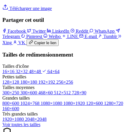
Télécharger une image
Partager cet outil
Facebook
Twitter
LinkedIn
Reddit
WhatsApp
Telegram
Pinterest
Weibo
LINE
E-mail
Tumblr
Xing
VK
Copier le lien
Tailles de redimensionnement
Tailles d'icône
16×16
32×32
48×48
64×64
Petites tailles
128×128
180×180
192×192
256×256
Tailles moyennes
300×250
300×600
468×60
512×512
728×90
Grandes tailles
800×600
1024×768
1080×1080
1080×1920
120×600
1280×720
160×600
Très grandes tailles
1920×1080
2048×2048
Voir toutes les tailles