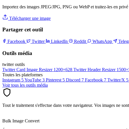
Importez des images JPEG/JPG, PNG ou WebP et traitez-les en privé 
Télécharger une image
Partager cet outil
Facebook
Twitter
LinkedIn
Reddit
WhatsApp
Tele
Outils média
twitter outils
Twitter Card Image Resizer
1200×628
Twitter Header Resizer
1500×
Toutes les plateformes
Instagram
5
YouTube
3
Pinterest
5
Discord
7
Facebook
7
Twitter/X
5
Voir tous les outils média
Tout le traitement s'effectue dans votre navigateur. Vos images ne son
Bulk Image Convert