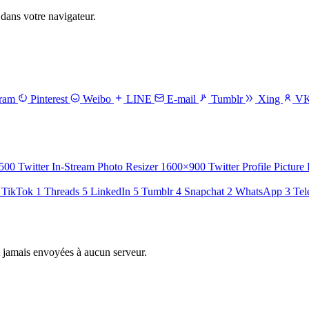
dans votre navigateur.
gram
Pinterest
Weibo
LINE
E-mail
Tumblr
Xing
V
500
Twitter In-Stream Photo Resizer
1600×900
Twitter Profile Picture
TikTok
1
Threads
5
LinkedIn
5
Tumblr
4
Snapchat
2
WhatsApp
3
Tel
t jamais envoyées à aucun serveur.