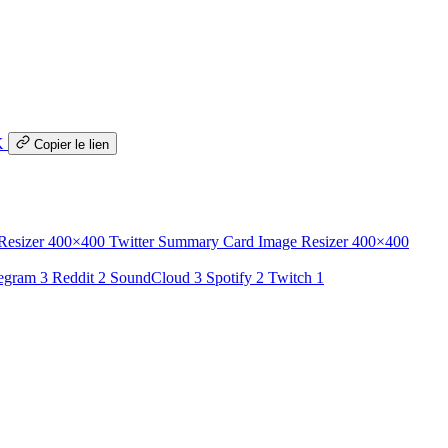
K
Copier le lien
 Resizer
400×400
Twitter Summary Card Image Resizer
400×400
egram
3
Reddit
2
SoundCloud
3
Spotify
2
Twitch
1