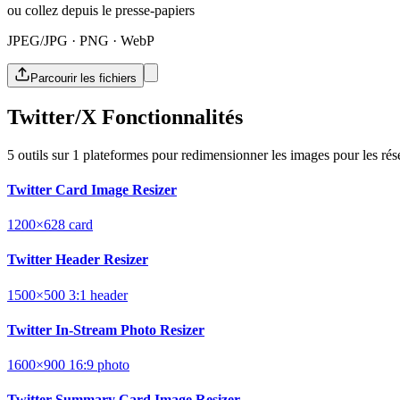
ou collez depuis le presse-papiers
JPEG/JPG · PNG · WebP
Parcourir les fichiers
Twitter/X Fonctionnalités
5 outils sur 1 plateformes pour redimensionner les images pour les ré
Twitter Card Image Resizer
1200×628
card
Twitter Header Resizer
1500×500
3:1
header
Twitter In-Stream Photo Resizer
1600×900
16:9
photo
Twitter Summary Card Image Resizer