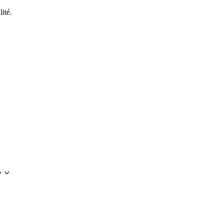
lité.
?