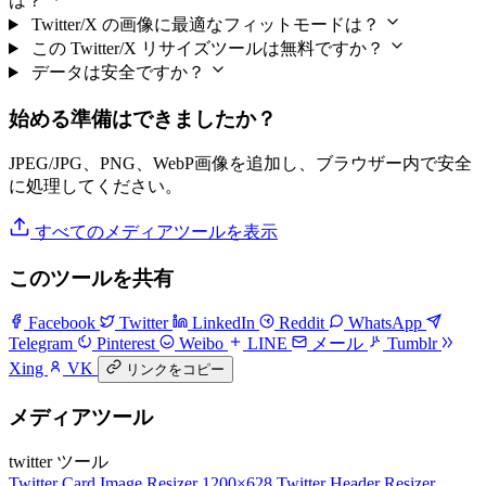
は？
Twitter/X の画像に最適なフィットモードは？
この Twitter/X リサイズツールは無料ですか？
データは安全ですか？
始める準備はできましたか？
JPEG/JPG、PNG、WebP画像を追加し、ブラウザー内で安全
に処理してください。
すべてのメディアツールを表示
このツールを共有
Facebook
Twitter
LinkedIn
Reddit
WhatsApp
Telegram
Pinterest
Weibo
LINE
メール
Tumblr
Xing
VK
リンクをコピー
メディアツール
twitter ツール
Twitter Card Image Resizer
1200×628
Twitter Header Resizer