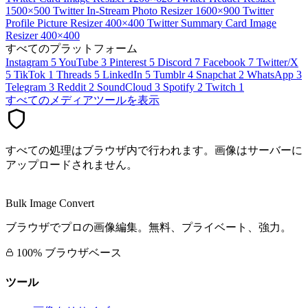
1500×500
Twitter In-Stream Photo Resizer
1600×900
Twitter
Profile Picture Resizer
400×400
Twitter Summary Card Image
Resizer
400×400
すべてのプラットフォーム
Instagram
5
YouTube
3
Pinterest
5
Discord
7
Facebook
7
Twitter/X
5
TikTok
1
Threads
5
LinkedIn
5
Tumblr
4
Snapchat
2
WhatsApp
3
Telegram
3
Reddit
2
SoundCloud
3
Spotify
2
Twitch
1
すべてのメディアツールを表示
すべての処理はブラウザ内で行われます。画像はサーバーに
アップロードされません。
Bulk Image Convert
ブラウザでプロの画像編集。無料、プライベート、強力。
100% ブラウザベース
ツール