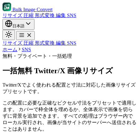
Bulk Image Convert
リサイズ
圧縮
形式変換
編集
SNS
日本語
リサイズ
圧縮
形式変換
編集
SNS
ホーム
SNS
無料・プライベート・一括処理
一括無料 Twitter/X 画像リサイズ
Twitter/Xでよく使われる配置と寸法に対応した画像リサイズ
プリセットです。
この配置に必要な正確なピクセル寸法をプリセットで適用し
ます。
カバーで枠全体を埋めるか、全体表示で画像を切ら
ずに背景を追加できます。
すべての処理はブラウザー内で
ローカル実行され、画像が当サイトのサーバーへ送信される
ことはありません。