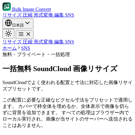
Bulk Image Convert
リサイズ
圧縮
形式変換
編集
SNS
日本語
リサイズ
圧縮
形式変換
編集
SNS
ホーム
SNS
無料・プライベート・一括処理
一括無料 SoundCloud 画像リサイズ
SoundCloudでよく使われる配置と寸法に対応した画像リサイ
ズプリセットです。
この配置に必要な正確なピクセル寸法をプリセットで適用し
ます。
カバーで枠全体を埋めるか、全体表示で画像を切ら
ずに背景を追加できます。
すべての処理はブラウザー内で
ローカル実行され、画像が当サイトのサーバーへ送信される
ことはありません。