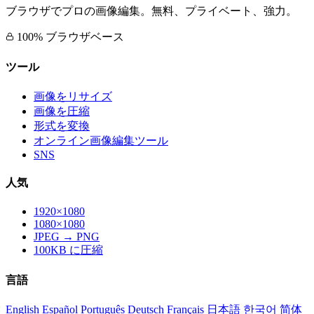
ブラウザでプロの画像編集。無料、プライベート、強力。
100% ブラウザベース
ツール
画像をリサイズ
画像を圧縮
形式を変換
オンライン画像編集ツール
SNS
人気
1920×1080
1080×1080
JPEG → PNG
100KB に圧縮
言語
English
Español
Português
Deutsch
Français
日本語
한국어
简体