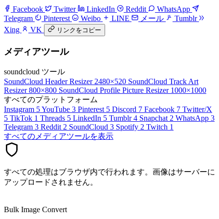
Facebook
Twitter
LinkedIn
Reddit
WhatsApp
Telegram
Pinterest
Weibo
LINE
メール
Tumblr
Xing
VK
リンクをコピー
メディアツール
soundcloud ツール
SoundCloud Header Resizer
2480×520
SoundCloud Track Art
Resizer
800×800
SoundCloud Profile Picture Resizer
1000×1000
すべてのプラットフォーム
Instagram
5
YouTube
3
Pinterest
5
Discord
7
Facebook
7
Twitter/X
5
TikTok
1
Threads
5
LinkedIn
5
Tumblr
4
Snapchat
2
WhatsApp
3
Telegram
3
Reddit
2
SoundCloud
3
Spotify
2
Twitch
1
すべてのメディアツールを表示
すべての処理はブラウザ内で行われます。画像はサーバーに
アップロードされません。
Bulk Image Convert