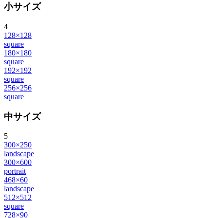
小サイズ
4
128×128
square
180×180
square
192×192
square
256×256
square
中サイズ
5
300×250
landscape
300×600
portrait
468×60
landscape
512×512
square
728×90