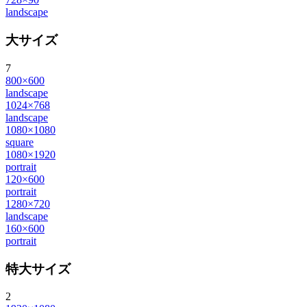
landscape
大サイズ
7
800×600
landscape
1024×768
landscape
1080×1080
square
1080×1920
portrait
120×600
portrait
1280×720
landscape
160×600
portrait
特大サイズ
2