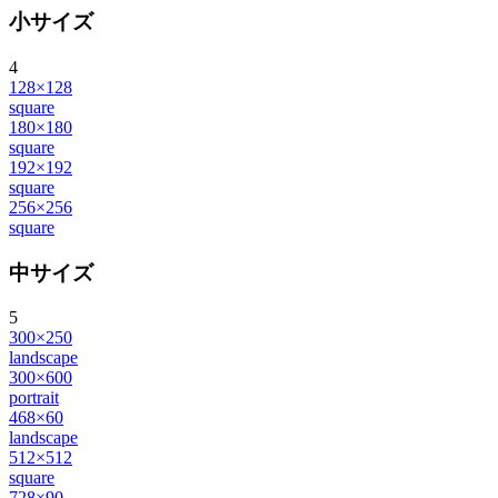
小サイズ
4
128×128
square
180×180
square
192×192
square
256×256
square
中サイズ
5
300×250
landscape
300×600
portrait
468×60
landscape
512×512
square
728×90