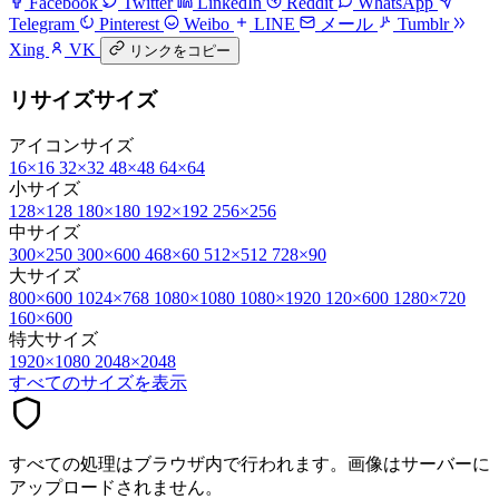
Facebook
Twitter
LinkedIn
Reddit
WhatsApp
Telegram
Pinterest
Weibo
LINE
メール
Tumblr
Xing
VK
リンクをコピー
リサイズサイズ
アイコンサイズ
16×16
32×32
48×48
64×64
小サイズ
128×128
180×180
192×192
256×256
中サイズ
300×250
300×600
468×60
512×512
728×90
大サイズ
800×600
1024×768
1080×1080
1080×1920
120×600
1280×720
160×600
特大サイズ
1920×1080
2048×2048
すべてのサイズを表示
すべての処理はブラウザ内で行われます。画像はサーバーに
アップロードされません。