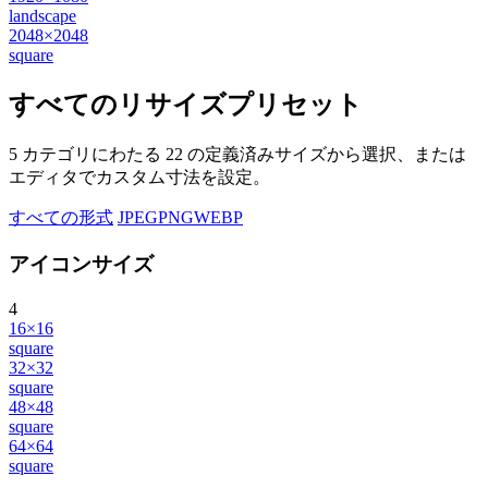
landscape
2048×2048
square
すべてのリサイズプリセット
5 カテゴリにわたる 22 の定義済みサイズから選択、または
エディタでカスタム寸法を設定。
すべての形式
JPEG
PNG
WEBP
アイコンサイズ
4
16×16
square
32×32
square
48×48
square
64×64
square