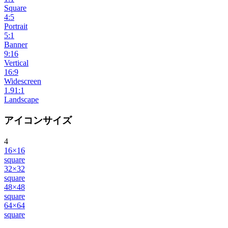
Square
4:5
Portrait
5:1
Banner
9:16
Vertical
16:9
Widescreen
1.91:1
Landscape
アイコンサイズ
4
16×16
square
32×32
square
48×48
square
64×64
square