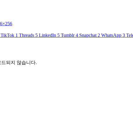
56×256
TikTok
1
Threads
5
LinkedIn
5
Tumblr
4
Snapchat
2
WhatsApp
3
Tel
로드되지 않습니다.