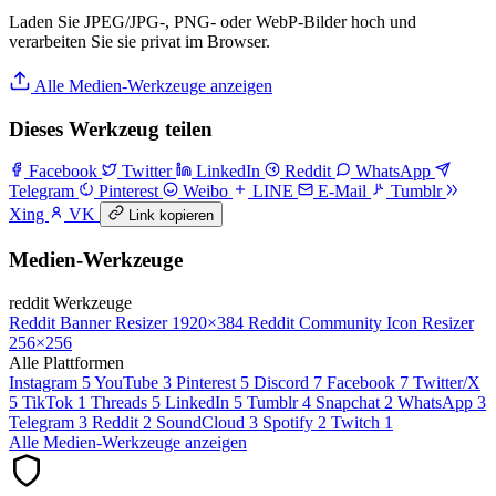
Laden Sie JPEG/JPG-, PNG- oder WebP-Bilder hoch und
verarbeiten Sie sie privat im Browser.
Alle Medien-Werkzeuge anzeigen
Dieses Werkzeug teilen
Facebook
Twitter
LinkedIn
Reddit
WhatsApp
Telegram
Pinterest
Weibo
LINE
E-Mail
Tumblr
Xing
VK
Link kopieren
Medien-Werkzeuge
reddit Werkzeuge
Reddit Banner Resizer
1920×384
Reddit Community Icon Resizer
256×256
Alle Plattformen
Instagram
5
YouTube
3
Pinterest
5
Discord
7
Facebook
7
Twitter/X
5
TikTok
1
Threads
5
LinkedIn
5
Tumblr
4
Snapchat
2
WhatsApp
3
Telegram
3
Reddit
2
SoundCloud
3
Spotify
2
Twitch
1
Alle Medien-Werkzeuge anzeigen