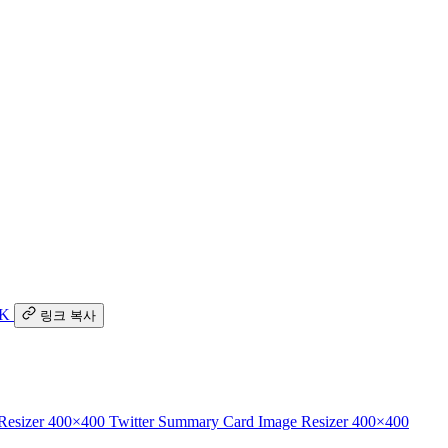
K
링크 복사
 Resizer
400×400
Twitter Summary Card Image Resizer
400×400