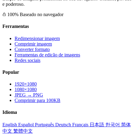
e poderoso.
100% Baseado no navegador
Ferramentas
Redimensionar imagem
Comprimir imagem
Converter formato
Ferramentas de edição de imagens
Redes sociais
Popular
1920×1080
1080×1080
JPEG → PNG
Comprimir para 100KB
Idioma
English
Español
Português
Deutsch
Français
日本語
한국어
简体
中文
繁體中文