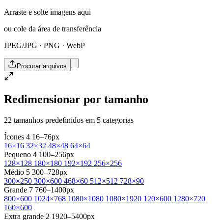
Arraste e solte imagens aqui
ou cole da área de transferência
JPEG/JPG · PNG · WebP
Procurar arquivos
Redimensionar por tamanho
22 tamanhos predefinidos em 5 categorias
Ícones
4
16–76px
16×16
32×32
48×48
64×64
Pequeno
4
100–256px
128×128
180×180
192×192
256×256
Médio
5
300–728px
300×250
300×600
468×60
512×512
728×90
Grande
7
760–1400px
800×600
1024×768
1080×1080
1080×1920
120×600
1280×720
160×600
Extra grande
2
1920–5400px