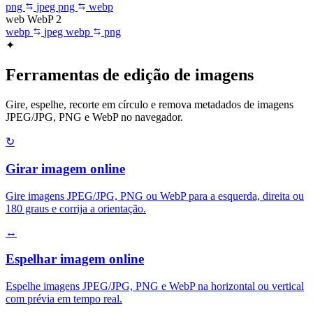
png
jpeg
png
webp
web
WebP
2
webp
jpeg
webp
png
✦
Ferramentas de edição de imagens
Gire, espelhe, recorte em círculo e remova metadados de imagens
JPEG/JPG, PNG e WebP no navegador.
↻
Girar imagem online
Gire imagens JPEG/JPG, PNG ou WebP para a esquerda, direita ou
180 graus e corrija a orientação.
↔
Espelhar imagem online
Espelhe imagens JPEG/JPG, PNG e WebP na horizontal ou vertical
com prévia em tempo real.