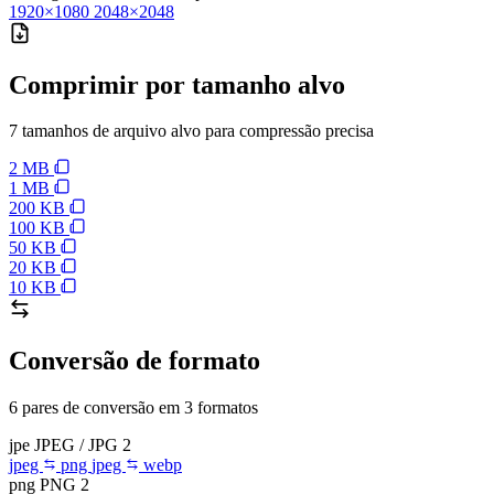
1920×1080
2048×2048
Comprimir por tamanho alvo
7 tamanhos de arquivo alvo para compressão precisa
2 MB
1 MB
200 KB
100 KB
50 KB
20 KB
10 KB
Conversão de formato
6 pares de conversão em 3 formatos
jpe
JPEG / JPG
2
jpeg
png
jpeg
webp
png
PNG
2