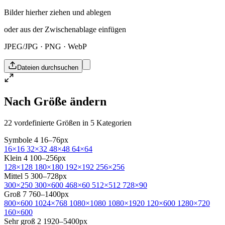
Bilder hierher ziehen und ablegen
oder aus der Zwischenablage einfügen
JPEG/JPG · PNG · WebP
Dateien durchsuchen
Nach Größe ändern
22 vordefinierte Größen in 5 Kategorien
Symbole
4
16–76px
16×16
32×32
48×48
64×64
Klein
4
100–256px
128×128
180×180
192×192
256×256
Mittel
5
300–728px
300×250
300×600
468×60
512×512
728×90
Groß
7
760–1400px
800×600
1024×768
1080×1080
1080×1920
120×600
1280×720
160×600
Sehr groß
2
1920–5400px