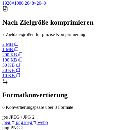
1920×1080
2048×2048
Nach Zielgröße komprimieren
7 Zieldateigrößen für präzise Komprimierung
2 MB
1 MB
200 KB
100 KB
50 KB
20 KB
10 KB
Formatkonvertierung
6 Konvertierungspaare über 3 Formate
jpe
JPEG / JPG
2
jpeg
png
jpeg
webp
png
PNG
2