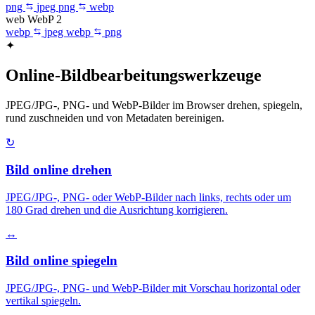
png
jpeg
png
webp
web
WebP
2
webp
jpeg
webp
png
✦
Online-Bildbearbeitungswerkzeuge
JPEG/JPG-, PNG- und WebP-Bilder im Browser drehen, spiegeln,
rund zuschneiden und von Metadaten bereinigen.
↻
Bild online drehen
JPEG/JPG-, PNG- oder WebP-Bilder nach links, rechts oder um
180 Grad drehen und die Ausrichtung korrigieren.
↔
Bild online spiegeln
JPEG/JPG-, PNG- und WebP-Bilder mit Vorschau horizontal oder
vertikal spiegeln.