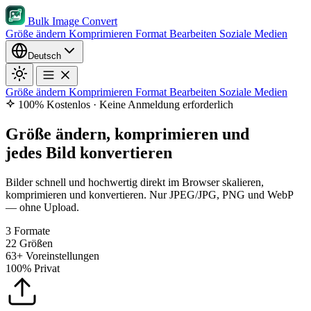
Bulk Image Convert
Größe ändern
Komprimieren
Format
Bearbeiten
Soziale Medien
Deutsch
Größe ändern
Komprimieren
Format
Bearbeiten
Soziale Medien
100% Kostenlos · Keine Anmeldung erforderlich
Größe ändern, komprimieren und
jedes Bild konvertieren
Bilder schnell und hochwertig direkt im Browser skalieren,
komprimieren und konvertieren. Nur JPEG/JPG, PNG und WebP
— ohne Upload.
3
Formate
22
Größen
63+
Voreinstellungen
100%
Privat