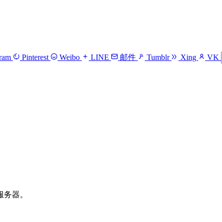
gram
Pinterest
Weibo
LINE
邮件
Tumblr
Xing
VK
服务器。