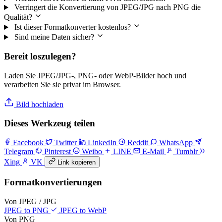
Verringert die Konvertierung von JPEG/JPG nach PNG die
Qualität?
Ist dieser Formatkonverter kostenlos?
Sind meine Daten sicher?
Bereit loszulegen?
Laden Sie JPEG/JPG-, PNG- oder WebP-Bilder hoch und
verarbeiten Sie sie privat im Browser.
Bild hochladen
Dieses Werkzeug teilen
Facebook
Twitter
LinkedIn
Reddit
WhatsApp
Telegram
Pinterest
Weibo
LINE
E-Mail
Tumblr
Xing
VK
Link kopieren
Formatkonvertierungen
Von JPEG / JPG
JPEG to PNG
JPEG to WebP
Von PNG