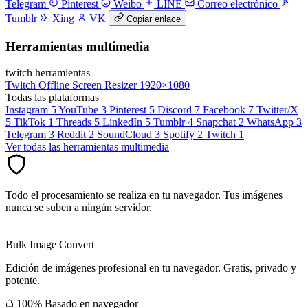
Telegram
Pinterest
Weibo
LINE
Correo electrónico
Tumblr
Xing
VK
Copiar enlace
Herramientas multimedia
twitch herramientas
Twitch Offline Screen Resizer
1920×1080
Todas las plataformas
Instagram
5
YouTube
3
Pinterest
5
Discord
7
Facebook
7
Twitter/X
5
TikTok
1
Threads
5
LinkedIn
5
Tumblr
4
Snapchat
2
WhatsApp
3
Telegram
3
Reddit
2
SoundCloud
3
Spotify
2
Twitch
1
Ver todas las herramientas multimedia
Todo el procesamiento se realiza en tu navegador. Tus imágenes
nunca se suben a ningún servidor.
Bulk Image Convert
Edición de imágenes profesional en tu navegador. Gratis, privado y
potente.
100% Basado en navegador