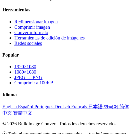
Herramientas
Redimensionar imagen
Comprimir imagen
Convertir formato
Herramientas de edición de imágenes
Redes sociales
Popular
1920×1080
1080×1080
JPEG → PNG
Comprimir a 100KB
Idioma
English
Español
Português
Deutsch
Français
日本語
한국어
简体
中文
繁體中文
© 2026 Bulk Image Convert. Todos los derechos reservados.
Todo el procesamiento en tu navegador — tus imágenes nunca