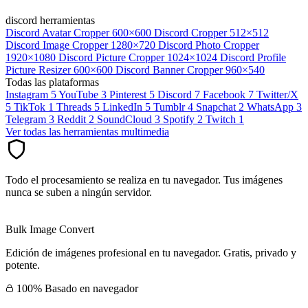
discord herramientas
Discord Avatar Cropper
600×600
Discord Cropper
512×512
Discord Image Cropper
1280×720
Discord Photo Cropper
1920×1080
Discord Picture Cropper
1024×1024
Discord Profile
Picture Resizer
600×600
Discord Banner Cropper
960×540
Todas las plataformas
Instagram
5
YouTube
3
Pinterest
5
Discord
7
Facebook
7
Twitter/X
5
TikTok
1
Threads
5
LinkedIn
5
Tumblr
4
Snapchat
2
WhatsApp
3
Telegram
3
Reddit
2
SoundCloud
3
Spotify
2
Twitch
1
Ver todas las herramientas multimedia
Todo el procesamiento se realiza en tu navegador. Tus imágenes
nunca se suben a ningún servidor.
Bulk Image Convert
Edición de imágenes profesional en tu navegador. Gratis, privado y
potente.
100% Basado en navegador