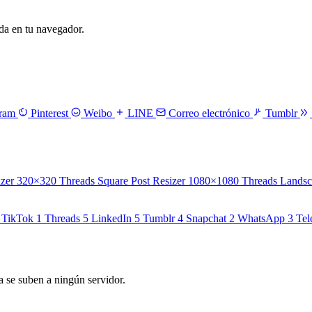
a en tu navegador.
gram
Pinterest
Weibo
LINE
Correo electrónico
Tumblr
izer
320×320
Threads Square Post Resizer
1080×1080
Threads Landsc
TikTok
1
Threads
5
LinkedIn
5
Tumblr
4
Snapchat
2
WhatsApp
3
Tel
 se suben a ningún servidor.