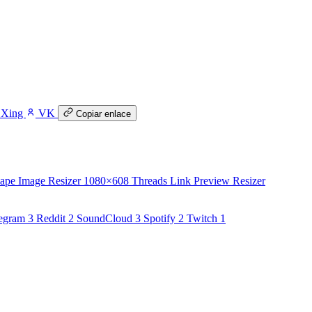
Xing
VK
Copiar enlace
ape Image Resizer
1080×608
Threads Link Preview Resizer
egram
3
Reddit
2
SoundCloud
3
Spotify
2
Twitch
1