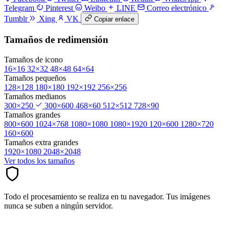
Telegram
Pinterest
Weibo
LINE
Correo electrónico
Tumblr
Xing
VK
Copiar enlace
Tamaños de redimensión
Tamaños de icono
16×16
32×32
48×48
64×64
Tamaños pequeños
128×128
180×180
192×192
256×256
Tamaños medianos
300×250
300×600
468×60
512×512
728×90
Tamaños grandes
800×600
1024×768
1080×1080
1080×1920
120×600
1280×720
160×600
Tamaños extra grandes
1920×1080
2048×2048
Ver todos los tamaños
Todo el procesamiento se realiza en tu navegador. Tus imágenes
nunca se suben a ningún servidor.