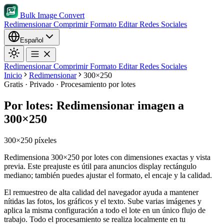
Bulk Image Convert
Redimensionar
Comprimir
Formato
Editar
Redes Sociales
Español
Redimensionar
Comprimir
Formato
Editar
Redes Sociales
Inicio
Redimensionar
300×250
Gratis · Privado · Procesamiento por lotes
Por lotes: Redimensionar imagen a
300×250
300×250 píxeles
Redimensiona 300×250 por lotes con dimensiones exactas y vista
previa. Este preajuste es útil para anuncios display rectángulo
mediano; también puedes ajustar el formato, el encaje y la calidad.
El remuestreo de alta calidad del navegador ayuda a mantener
nítidas las fotos, los gráficos y el texto.
Sube varias imágenes y
aplica la misma configuración a todo el lote en un único flujo de
trabajo.
Todo el procesamiento se realiza localmente en tu