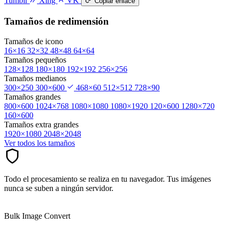
Tumblr
Xing
VK
Copiar enlace
Tamaños de redimensión
Tamaños de icono
16×16
32×32
48×48
64×64
Tamaños pequeños
128×128
180×180
192×192
256×256
Tamaños medianos
300×250
300×600
468×60
512×512
728×90
Tamaños grandes
800×600
1024×768
1080×1080
1080×1920
120×600
1280×720
160×600
Tamaños extra grandes
1920×1080
2048×2048
Ver todos los tamaños
Todo el procesamiento se realiza en tu navegador. Tus imágenes
nunca se suben a ningún servidor.
Bulk Image Convert