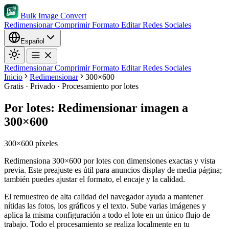
Bulk Image Convert
Redimensionar
Comprimir
Formato
Editar
Redes Sociales
Español
Redimensionar
Comprimir
Formato
Editar
Redes Sociales
Inicio
Redimensionar
300×600
Gratis · Privado · Procesamiento por lotes
Por lotes: Redimensionar imagen a
300×600
300×600 píxeles
Redimensiona 300×600 por lotes con dimensiones exactas y vista
previa. Este preajuste es útil para anuncios display de media página;
también puedes ajustar el formato, el encaje y la calidad.
El remuestreo de alta calidad del navegador ayuda a mantener
nítidas las fotos, los gráficos y el texto.
Sube varias imágenes y
aplica la misma configuración a todo el lote en un único flujo de
trabajo.
Todo el procesamiento se realiza localmente en tu