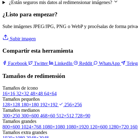
¿Están seguros mis datos al redimensionar imágenes?
¿Listo para empezar?
Sube imágenes JPEG/JPG, PNG o WebP y procésalas de forma privad
Subir imagen
Compartir esta herramienta
Facebook
Twitter
LinkedIn
Reddit
WhatsApp
Tele
Tamaños de redimensión
Tamaños de icono
16×16
32×32
48×48
64×64
Tamaños pequeños
128×128
180×180
192×192
256×256
Tamaños medianos
300×250
300×600
468×60
512×512
728×90
Tamaños grandes
800×600
1024×768
1080×1080
1080×1920
120×600
1280×720
160
Tamaños extra grandes
1920×1080
2048×2048