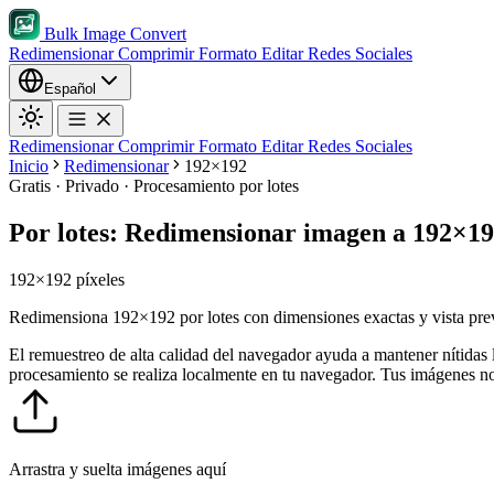
Bulk Image Convert
Redimensionar
Comprimir
Formato
Editar
Redes Sociales
Español
Redimensionar
Comprimir
Formato
Editar
Redes Sociales
Inicio
Redimensionar
192×192
Gratis · Privado · Procesamiento por lotes
Por lotes: Redimensionar imagen a 192×1
192×192 píxeles
Redimensiona 192×192 por lotes con dimensiones exactas y vista previa
El remuestreo de alta calidad del navegador ayuda a mantener nítidas la
procesamiento se realiza localmente en tu navegador. Tus imágenes no
Arrastra y suelta imágenes aquí