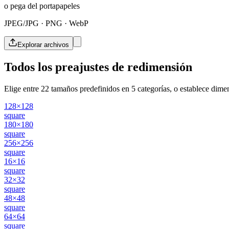
o pega del portapapeles
JPEG/JPG · PNG · WebP
Explorar archivos
Todos los preajustes de redimensión
Elige entre 22 tamaños predefinidos en 5 categorías, o establece dimen
128×128
square
180×180
square
256×256
square
16×16
square
32×32
square
48×48
square
64×64
square