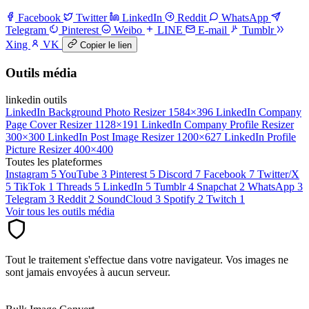
Facebook
Twitter
LinkedIn
Reddit
WhatsApp
Telegram
Pinterest
Weibo
LINE
E-mail
Tumblr
Xing
VK
Copier le lien
Outils média
linkedin outils
LinkedIn Background Photo Resizer
1584×396
LinkedIn Company
Page Cover Resizer
1128×191
LinkedIn Company Profile Resizer
300×300
LinkedIn Post Image Resizer
1200×627
LinkedIn Profile
Picture Resizer
400×400
Toutes les plateformes
Instagram
5
YouTube
3
Pinterest
5
Discord
7
Facebook
7
Twitter/X
5
TikTok
1
Threads
5
LinkedIn
5
Tumblr
4
Snapchat
2
WhatsApp
3
Telegram
3
Reddit
2
SoundCloud
3
Spotify
2
Twitch
1
Voir tous les outils média
Tout le traitement s'effectue dans votre navigateur. Vos images ne
sont jamais envoyées à aucun serveur.