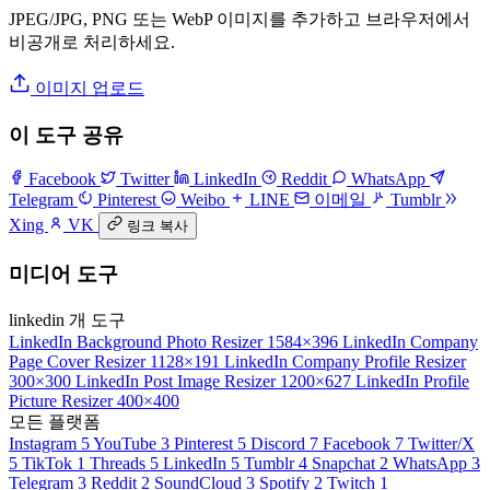
JPEG/JPG, PNG 또는 WebP 이미지를 추가하고 브라우저에서
비공개로 처리하세요.
이미지 업로드
이 도구 공유
Facebook
Twitter
LinkedIn
Reddit
WhatsApp
Telegram
Pinterest
Weibo
LINE
이메일
Tumblr
Xing
VK
링크 복사
미디어 도구
linkedin 개 도구
LinkedIn Background Photo Resizer
1584×396
LinkedIn Company
Page Cover Resizer
1128×191
LinkedIn Company Profile Resizer
300×300
LinkedIn Post Image Resizer
1200×627
LinkedIn Profile
Picture Resizer
400×400
모든 플랫폼
Instagram
5
YouTube
3
Pinterest
5
Discord
7
Facebook
7
Twitter/X
5
TikTok
1
Threads
5
LinkedIn
5
Tumblr
4
Snapchat
2
WhatsApp
3
Telegram
3
Reddit
2
SoundCloud
3
Spotify
2
Twitch
1