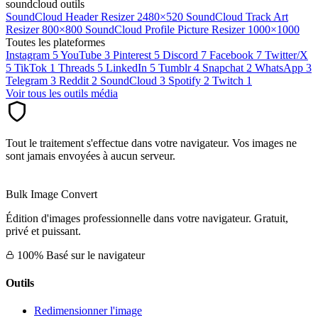
soundcloud outils
SoundCloud Header Resizer
2480×520
SoundCloud Track Art
Resizer
800×800
SoundCloud Profile Picture Resizer
1000×1000
Toutes les plateformes
Instagram
5
YouTube
3
Pinterest
5
Discord
7
Facebook
7
Twitter/X
5
TikTok
1
Threads
5
LinkedIn
5
Tumblr
4
Snapchat
2
WhatsApp
3
Telegram
3
Reddit
2
SoundCloud
3
Spotify
2
Twitch
1
Voir tous les outils média
Tout le traitement s'effectue dans votre navigateur. Vos images ne
sont jamais envoyées à aucun serveur.
Bulk Image Convert
Édition d'images professionnelle dans votre navigateur. Gratuit,
privé et puissant.
100% Basé sur le navigateur
Outils
Redimensionner l'image