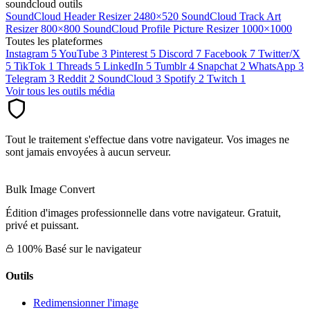
soundcloud outils
SoundCloud Header Resizer
2480×520
SoundCloud Track Art
Resizer
800×800
SoundCloud Profile Picture Resizer
1000×1000
Toutes les plateformes
Instagram
5
YouTube
3
Pinterest
5
Discord
7
Facebook
7
Twitter/X
5
TikTok
1
Threads
5
LinkedIn
5
Tumblr
4
Snapchat
2
WhatsApp
3
Telegram
3
Reddit
2
SoundCloud
3
Spotify
2
Twitch
1
Voir tous les outils média
Tout le traitement s'effectue dans votre navigateur. Vos images ne
sont jamais envoyées à aucun serveur.
Bulk Image Convert
Édition d'images professionnelle dans votre navigateur. Gratuit,
privé et puissant.
100% Basé sur le navigateur
Outils
Redimensionner l'image