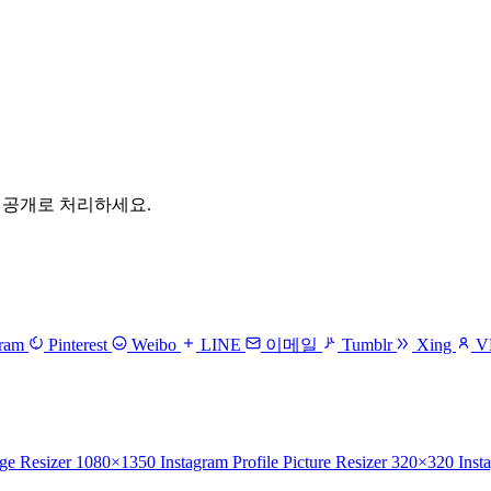
 비공개로 처리하세요.
gram
Pinterest
Weibo
LINE
이메일
Tumblr
Xing
V
age Resizer
1080×1350
Instagram Profile Picture Resizer
320×320
Inst