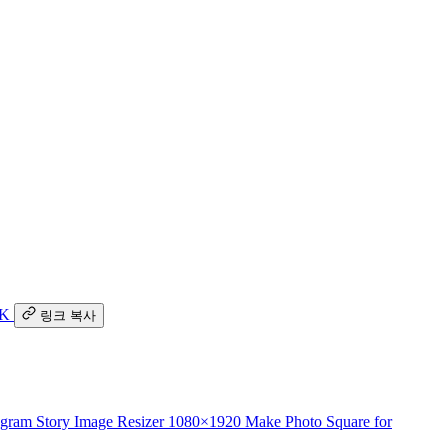
K
링크 복사
agram Story Image Resizer
1080×1920
Make Photo Square for