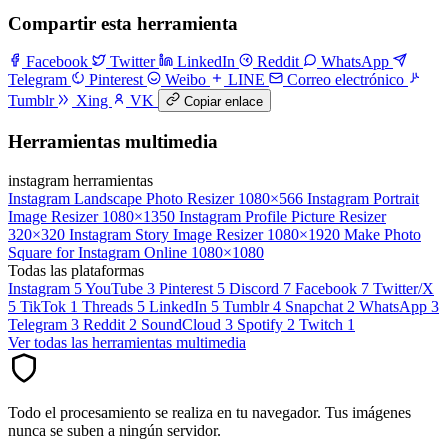
Compartir esta herramienta
Facebook
Twitter
LinkedIn
Reddit
WhatsApp
Telegram
Pinterest
Weibo
LINE
Correo electrónico
Tumblr
Xing
VK
Copiar enlace
Herramientas multimedia
instagram herramientas
Instagram Landscape Photo Resizer
1080×566
Instagram Portrait
Image Resizer
1080×1350
Instagram Profile Picture Resizer
320×320
Instagram Story Image Resizer
1080×1920
Make Photo
Square for Instagram Online
1080×1080
Todas las plataformas
Instagram
5
YouTube
3
Pinterest
5
Discord
7
Facebook
7
Twitter/X
5
TikTok
1
Threads
5
LinkedIn
5
Tumblr
4
Snapchat
2
WhatsApp
3
Telegram
3
Reddit
2
SoundCloud
3
Spotify
2
Twitch
1
Ver todas las herramientas multimedia
Todo el procesamiento se realiza en tu navegador. Tus imágenes
nunca se suben a ningún servidor.