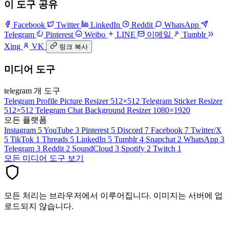
이 도구 공유
Facebook
Twitter
LinkedIn
Reddit
WhatsApp
Telegram
Pinterest
Weibo
LINE
이메일
Tumblr
Xing
VK
링크 복사
미디어 도구
telegram 개 도구
Telegram Profile Picture Resizer
512×512
Telegram Sticker Resizer
512×512
Telegram Chat Background Resizer
1080×1920
모든 플랫폼
Instagram
5
YouTube
3
Pinterest
5
Discord
7
Facebook
7
Twitter/X
5
TikTok
1
Threads
5
LinkedIn
5
Tumblr
4
Snapchat
2
WhatsApp
3
Telegram
3
Reddit
2
SoundCloud
3
Spotify
2
Twitch
1
모든 미디어 도구 보기
모든 처리는 브라우저에서 이루어집니다. 이미지는 서버에 업
로드되지 않습니다.