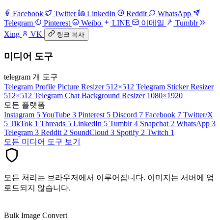
Facebook
Twitter
LinkedIn
Reddit
WhatsApp
Telegram
Pinterest
Weibo
LINE
이메일
Tumblr
Xing
VK
링크 복사
미디어 도구
telegram 개 도구
Telegram Profile Picture Resizer
512×512
Telegram Sticker Resizer
512×512
Telegram Chat Background Resizer
1080×1920
모든 플랫폼
Instagram
5
YouTube
3
Pinterest
5
Discord
7
Facebook
7
Twitter/X
5
TikTok
1
Threads
5
LinkedIn
5
Tumblr
4
Snapchat
2
WhatsApp
3
Telegram
3
Reddit
2
SoundCloud
3
Spotify
2
Twitch
1
모든 미디어 도구 보기
모든 처리는 브라우저에서 이루어집니다. 이미지는 서버에 업
로드되지 않습니다.
Bulk Image Convert