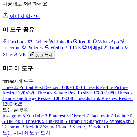
비공개로 처리하세요.
이미지 업로드
이 도구 공유
Facebook
Twitter
LinkedIn
Reddit
WhatsApp
Telegram
Pinterest
Weibo
LINE
이메일
Tumblr
Xing
VK
링크 복사
미디어 도구
threads 개 도구
Threads Portrait Post Resizer
1080×1350
Threads Profile Picture
Resizer
320×320
Threads Square Post Resizer
1080×1080
Threads
Landscape Image Resizer
1080×608
Threads Link Preview Resizer
1200×628
모든 플랫폼
Instagram
5
YouTube
3
Pinterest
5
Discord
7
Facebook
7
Twitter/X
5
TikTok
1
Threads
5
LinkedIn
5
Tumblr
4
Snapchat
2
WhatsApp
3
Telegram
3
Reddit
2
SoundCloud
3
Spotify
2
Twitch
1
모든 미디어 도구 보기