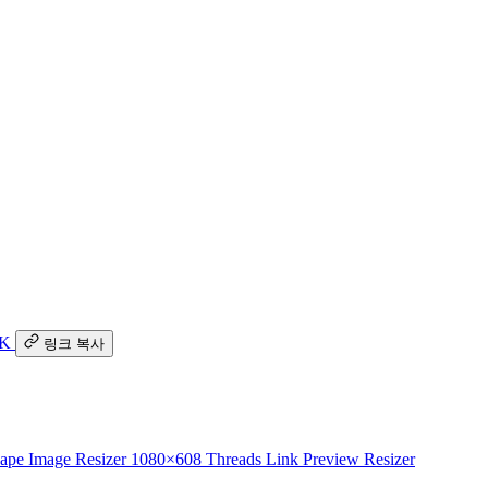
K
링크 복사
ape Image Resizer
1080×608
Threads Link Preview Resizer