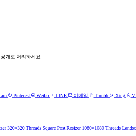
 비공개로 처리하세요.
gram
Pinterest
Weibo
LINE
이메일
Tumblr
Xing
V
izer
320×320
Threads Square Post Resizer
1080×1080
Threads Landsc