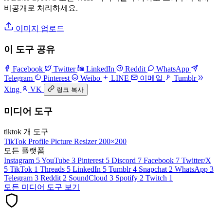
비공개로 처리하세요.
이미지 업로드
이 도구 공유
Facebook
Twitter
LinkedIn
Reddit
WhatsApp
Telegram
Pinterest
Weibo
LINE
이메일
Tumblr
Xing
VK
링크 복사
미디어 도구
tiktok 개 도구
TikTok Profile Picture Resizer
200×200
모든 플랫폼
Instagram
5
YouTube
3
Pinterest
5
Discord
7
Facebook
7
Twitter/X
5
TikTok
1
Threads
5
LinkedIn
5
Tumblr
4
Snapchat
2
WhatsApp
3
Telegram
3
Reddit
2
SoundCloud
3
Spotify
2
Twitch
1
모든 미디어 도구 보기