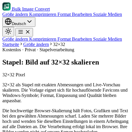
Bulk Image Convert
Größe ändern
Komprimieren
Format
Bearbeiten
Soziale Medien
Deutsch
Größe ändern
Komprimieren
Format
Bearbeiten
Soziale Medien
Startseite
Größe ändern
32×32
Kostenlos · Privat · Stapelverarbeitung
Stapel: Bild auf 32×32 skalieren
32×32 Pixel
32×32 als Stapel mit exakten Abmessungen und Live-Vorschau
skalieren. Die Vorlage eignet sich für hochauflösende Favicons und
Windows-Symbole; Format, Einpassung und Qualität bleiben
anpassbar.
Die hochwertige Browser-Skalierung hält Fotos, Grafiken und Text
bei den gewählten Abmessungen scharf.
Laden Sie mehrere Bilder
hoch und wenden Sie dieselben Einstellungen in einem Arbeitsgang
auf alle Dateien an.
Die Verarbeitung erfolgt lokal im Browser. Ihre
Bilder werden nicht auf unsere Server hochgeladen.