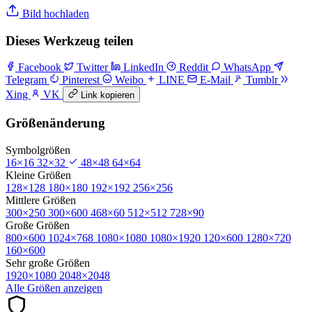
Bild hochladen
Dieses Werkzeug teilen
Facebook
Twitter
LinkedIn
Reddit
WhatsApp
Telegram
Pinterest
Weibo
LINE
E-Mail
Tumblr
Xing
VK
Link kopieren
Größenänderung
Symbolgrößen
16×16
32×32
48×48
64×64
Kleine Größen
128×128
180×180
192×192
256×256
Mittlere Größen
300×250
300×600
468×60
512×512
728×90
Große Größen
800×600
1024×768
1080×1080
1080×1920
120×600
1280×720
160×600
Sehr große Größen
1920×1080
2048×2048
Alle Größen anzeigen