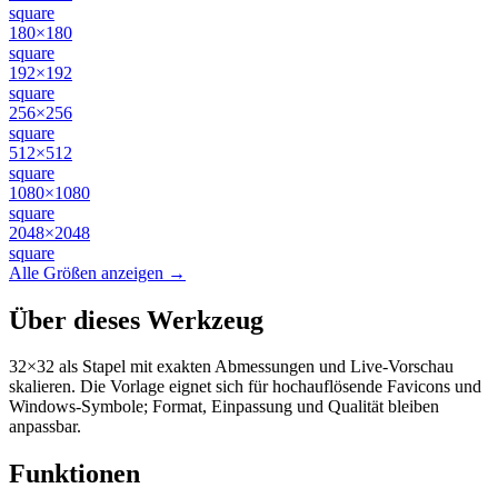
square
180×180
square
192×192
square
256×256
square
512×512
square
1080×1080
square
2048×2048
square
Alle Größen anzeigen →
Über dieses Werkzeug
32×32 als Stapel mit exakten Abmessungen und Live-Vorschau
skalieren. Die Vorlage eignet sich für hochauflösende Favicons und
Windows-Symbole; Format, Einpassung und Qualität bleiben
anpassbar.
Funktionen