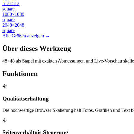
512×512
square
1080×1080
square
2048×2048
square
Alle Größen anzeigen →
Über dieses Werkzeug
48×48 als Stapel mit exakten Abmessungen und Live-Vorschau skalie
Funktionen
Qualitätserhaltung
Die hochwertige Browser-Skalierung hält Fotos, Grafiken und Text 
Seitenverhältnis-Steuerung