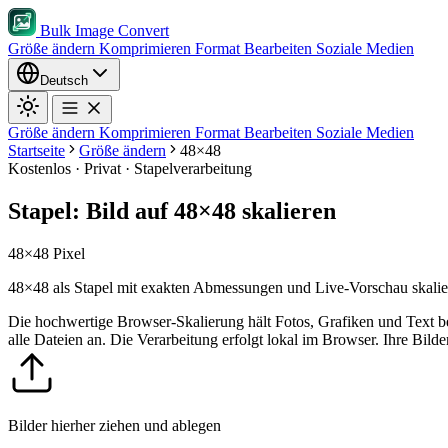
Bulk Image Convert
Größe ändern
Komprimieren
Format
Bearbeiten
Soziale Medien
Deutsch
Größe ändern
Komprimieren
Format
Bearbeiten
Soziale Medien
Startseite
Größe ändern
48×48
Kostenlos · Privat · Stapelverarbeitung
Stapel: Bild auf 48×48 skalieren
48×48 Pixel
48×48 als Stapel mit exakten Abmessungen und Live-Vorschau skalie
Die hochwertige Browser-Skalierung hält Fotos, Grafiken und Text 
alle Dateien an.
Die Verarbeitung erfolgt lokal im Browser. Ihre Bild
Bilder hierher ziehen und ablegen