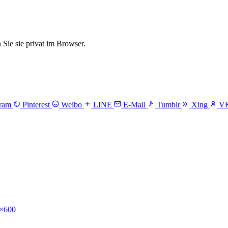
ie sie privat im Browser.
gram
Pinterest
Weibo
LINE
E-Mail
Tumblr
Xing
V
×600