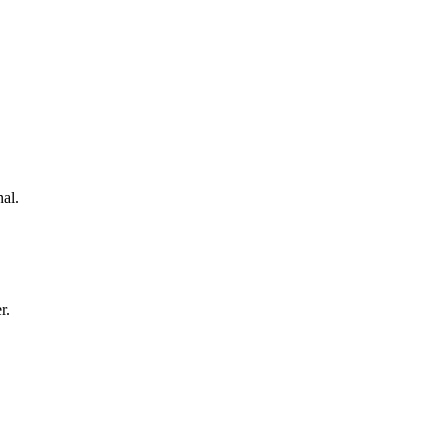
al.
r.