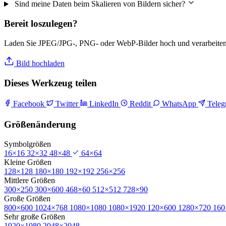
Sind meine Daten beim Skalieren von Bildern sicher?
Bereit loszulegen?
Laden Sie JPEG/JPG-, PNG- oder WebP-Bilder hoch und verarbeiten S
Bild hochladen
Dieses Werkzeug teilen
Facebook
Twitter
LinkedIn
Reddit
WhatsApp
Tele
Größenänderung
Symbolgrößen
16×16
32×32
48×48
64×64
Kleine Größen
128×128
180×180
192×192
256×256
Mittlere Größen
300×250
300×600
468×60
512×512
728×90
Große Größen
800×600
1024×768
1080×1080
1080×1920
120×600
1280×720
160
Sehr große Größen
1920×1080
2048×2048