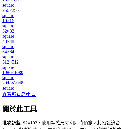
square
256×256
square
16×16
square
32×32
square
48×48
square
64×64
square
512×512
square
1080×1080
square
2048×2048
square
查看所有尺寸 →
關於此工具
批次調整192×192，使用精確尺寸和即時預覽。此預設適合