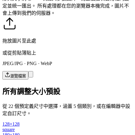
定並統一匯出。
所有處理都在您的瀏覽器本機完成，圖片不
會上傳到我們的伺服器。
拖放圖片至此處
或從剪貼簿貼上
JPEG/JPG · PNG · WebP
瀏覽檔案
所有調整大小預設
從 22 個預定義尺寸中選擇，涵蓋 5 個類別，或在編輯器中設
定自訂尺寸。
128×128
square
180×180