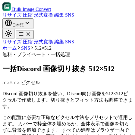
Bulk Image Convert
リサイズ
圧縮
形式変換
編集
SNS
日本語
リサイズ
圧縮
形式変換
編集
SNS
ホーム
SNS
512×512
無料・プライベート・一括処理
一括Discord 画像切り抜き 512×512
512×512 ピクセル
Discord 画像切り抜きを使い、Discord向け画像を512×512ピ
クセルで作成します。切り抜きとフィット方法も調整できま
す。
この配置に必要な正確なピクセル寸法をプリセットで適用し
ます。
カバーで枠全体を埋めるか、全体表示で画像を切ら
ずに背景を追加できます。
すべての処理はブラウザー内で