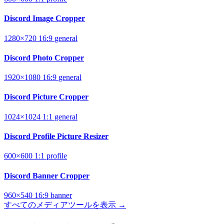
Discord Image Cropper
1280×720
16:9
general
Discord Photo Cropper
1920×1080
16:9
general
Discord Picture Cropper
1024×1024
1:1
general
Discord Profile Picture Resizer
600×600
1:1
profile
Discord Banner Cropper
960×540
16:9
banner
すべてのメディアツールを表示 →