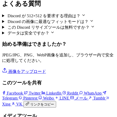
よくある質問
Discord が 512×512 を要求する理由は？
Discord の画像に最適なフィットモードは？
この Discord リサイズツールは無料ですか？
データは安全ですか？
始める準備はできましたか？
JPEG/JPG、PNG、WebP画像を追加し、ブラウザー内で安全
に処理してください。
画像をアップロード
このツールを共有
Facebook
Twitter
LinkedIn
Reddit
WhatsApp
Telegram
Pinterest
Weibo
LINE
メール
Tumblr
Xing
VK
リンクをコピー
メディアツール