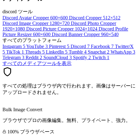
discord ツール
Discord Avatar Cropper
600×600
Discord Cropper
512×512
Discord Image Cropper
1280×720
Discord Photo Cropper
1920×1080
Discord Picture Cropper
1024×1024
Discord Profile
Picture Resizer
600×600
Discord Banner Cropper
960×540
すべてのプラットフォーム
Instagram
5
YouTube
3
Pinterest
5
Discord
7
Facebook
7
Twitter/X
5
TikTok
1
Threads
5
LinkedIn
5
Tumblr
4
Snapchat
2
WhatsApp
3
Telegram
3
Reddit
2
SoundCloud
3
Spotify
2
Twitch
1
すべてのメディアツールを表示
すべての処理はブラウザ内で行われます。画像はサーバーに
アップロードされません。
Bulk Image Convert
ブラウザでプロの画像編集。無料、プライベート、強力。
100% ブラウザベース