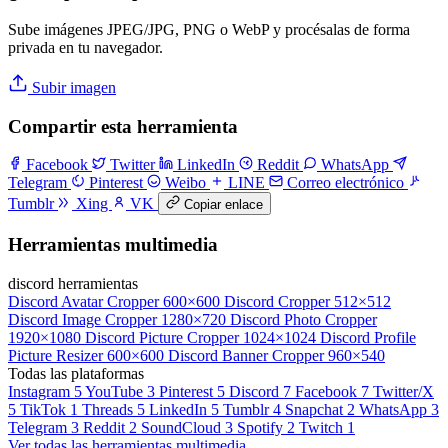
Sube imágenes JPEG/JPG, PNG o WebP y procésalas de forma
privada en tu navegador.
Subir imagen
Compartir esta herramienta
Facebook
Twitter
LinkedIn
Reddit
WhatsApp
Telegram
Pinterest
Weibo
LINE
Correo electrónico
Tumblr
Xing
VK
Copiar enlace
Herramientas multimedia
discord herramientas
Discord Avatar Cropper
600×600
Discord Cropper
512×512
Discord Image Cropper
1280×720
Discord Photo Cropper
1920×1080
Discord Picture Cropper
1024×1024
Discord Profile
Picture Resizer
600×600
Discord Banner Cropper
960×540
Todas las plataformas
Instagram
5
YouTube
3
Pinterest
5
Discord
7
Facebook
7
Twitter/X
5
TikTok
1
Threads
5
LinkedIn
5
Tumblr
4
Snapchat
2
WhatsApp
3
Telegram
3
Reddit
2
SoundCloud
3
Spotify
2
Twitch
1
Ver todas las herramientas multimedia