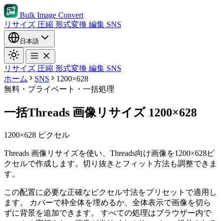
Bulk Image Convert
リサイズ
圧縮
形式変換
編集
SNS
日本語
リサイズ
圧縮
形式変換
編集
SNS
ホーム
SNS
1200×628
無料・プライベート・一括処理
一括Threads 画像リサイズ 1200×628
1200×628 ピクセル
Threads 画像リサイズを使い、Threads向け画像を1200×628ピ
クセルで作成します。切り抜きとフィット方法も調整できま
す。
この配置に必要な正確なピクセル寸法をプリセットで適用し
ます。
カバーで枠全体を埋めるか、全体表示で画像を切ら
ずに背景を追加できます。
すべての処理はブラウザー内で