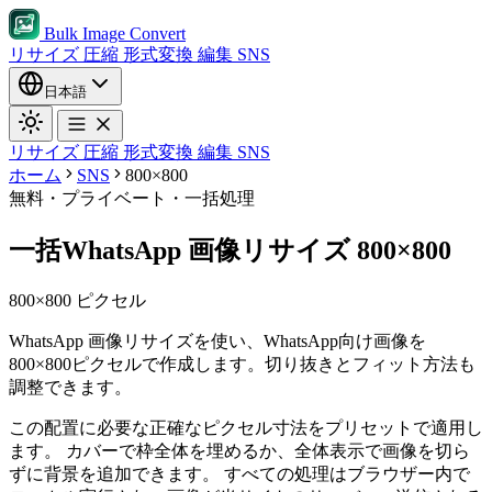
Bulk Image Convert
リサイズ
圧縮
形式変換
編集
SNS
日本語
リサイズ
圧縮
形式変換
編集
SNS
ホーム
SNS
800×800
無料・プライベート・一括処理
一括WhatsApp 画像リサイズ 800×800
800×800 ピクセル
WhatsApp 画像リサイズを使い、WhatsApp向け画像を
800×800ピクセルで作成します。切り抜きとフィット方法も
調整できます。
この配置に必要な正確なピクセル寸法をプリセットで適用し
ます。
カバーで枠全体を埋めるか、全体表示で画像を切ら
ずに背景を追加できます。
すべての処理はブラウザー内で