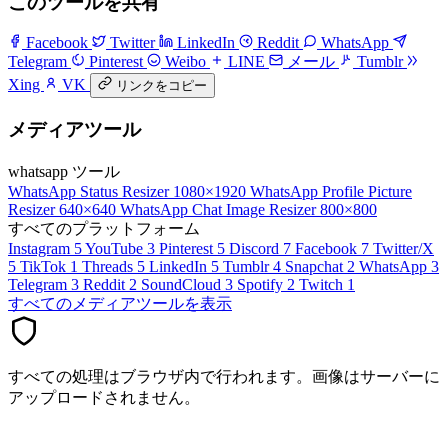
このツールを共有
Facebook
Twitter
LinkedIn
Reddit
WhatsApp
Telegram
Pinterest
Weibo
LINE
メール
Tumblr
Xing
VK
リンクをコピー
メディアツール
whatsapp ツール
WhatsApp Status Resizer
1080×1920
WhatsApp Profile Picture
Resizer
640×640
WhatsApp Chat Image Resizer
800×800
すべてのプラットフォーム
Instagram
5
YouTube
3
Pinterest
5
Discord
7
Facebook
7
Twitter/X
5
TikTok
1
Threads
5
LinkedIn
5
Tumblr
4
Snapchat
2
WhatsApp
3
Telegram
3
Reddit
2
SoundCloud
3
Spotify
2
Twitch
1
すべてのメディアツールを表示
すべての処理はブラウザ内で行われます。画像はサーバーに
アップロードされません。