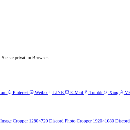
ie sie privat im Browser.
gram
Pinterest
Weibo
LINE
E-Mail
Tumblr
Xing
V
 Image Cropper
1280×720
Discord Photo Cropper
1920×1080
Discord