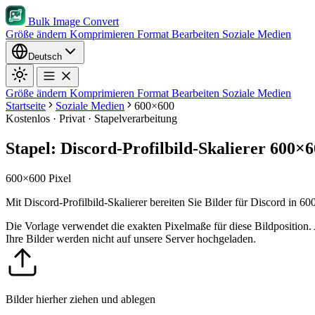
Bulk Image Convert
Größe ändern
Komprimieren
Format
Bearbeiten
Soziale Medien
Deutsch
Größe ändern
Komprimieren
Format
Bearbeiten
Soziale Medien
Startseite
Soziale Medien
600×600
Kostenlos · Privat · Stapelverarbeitung
Stapel: Discord-Profilbild-Skalierer 600×
600×600 Pixel
Mit Discord-Profilbild-Skalierer bereiten Sie Bilder für Discord in 6
Die Vorlage verwendet die exakten Pixelmaße für diese Bildposition.
Ihre Bilder werden nicht auf unsere Server hochgeladen.
Bilder hierher ziehen und ablegen