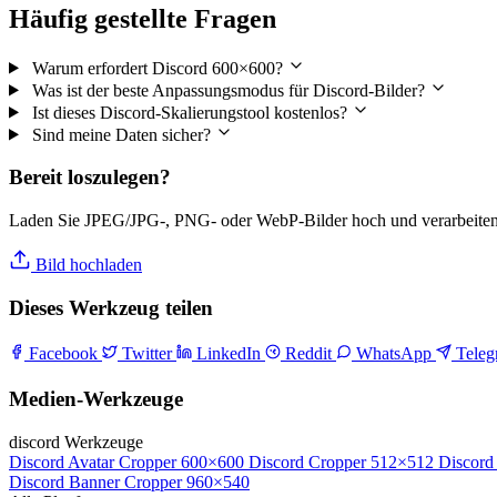
Häufig gestellte Fragen
Warum erfordert Discord 600×600?
Was ist der beste Anpassungsmodus für Discord-Bilder?
Ist dieses Discord-Skalierungstool kostenlos?
Sind meine Daten sicher?
Bereit loszulegen?
Laden Sie JPEG/JPG-, PNG- oder WebP-Bilder hoch und verarbeiten S
Bild hochladen
Dieses Werkzeug teilen
Facebook
Twitter
LinkedIn
Reddit
WhatsApp
Tele
Medien-Werkzeuge
discord Werkzeuge
Discord Avatar Cropper
600×600
Discord Cropper
512×512
Discord
Discord Banner Cropper
960×540