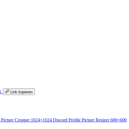
K
Link kopieren
 Picture Cropper
1024×1024
Discord Profile Picture Resizer
600×600