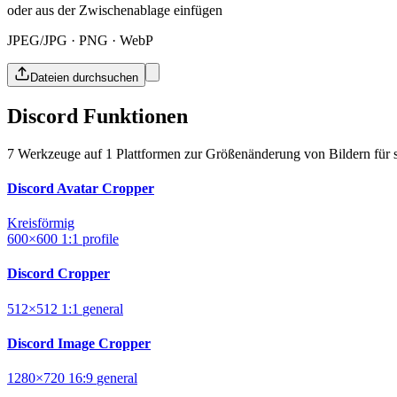
oder aus der Zwischenablage einfügen
JPEG/JPG · PNG · WebP
Dateien durchsuchen
Discord Funktionen
7 Werkzeuge auf 1 Plattformen zur Größenänderung von Bildern für 
Discord Avatar Cropper
Kreisförmig
600×600
1:1
profile
Discord Cropper
512×512
1:1
general
Discord Image Cropper
1280×720
16:9
general