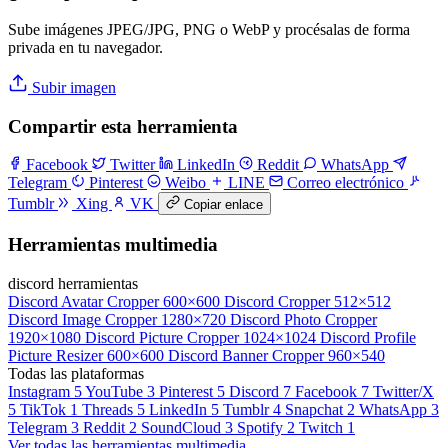
Sube imágenes JPEG/JPG, PNG o WebP y procésalas de forma
privada en tu navegador.
Subir imagen
Compartir esta herramienta
Facebook
Twitter
LinkedIn
Reddit
WhatsApp
Telegram
Pinterest
Weibo
LINE
Correo electrónico
Tumblr
Xing
VK
Copiar enlace
Herramientas multimedia
discord herramientas
Discord Avatar Cropper
600×600
Discord Cropper
512×512
Discord Image Cropper
1280×720
Discord Photo Cropper
1920×1080
Discord Picture Cropper
1024×1024
Discord Profile
Picture Resizer
600×600
Discord Banner Cropper
960×540
Todas las plataformas
Instagram
5
YouTube
3
Pinterest
5
Discord
7
Facebook
7
Twitter/X
5
TikTok
1
Threads
5
LinkedIn
5
Tumblr
4
Snapchat
2
WhatsApp
3
Telegram
3
Reddit
2
SoundCloud
3
Spotify
2
Twitch
1
Ver todas las herramientas multimedia